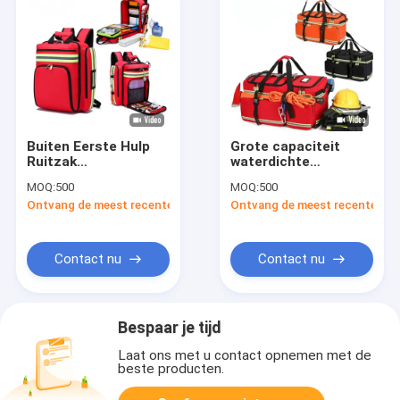
Buiten Eerste Hulp
Grote capaciteit
Ruitzak
waterdichte
Noodreddingskit
spoedeisende
MOQ:
500
MOQ:
500
Grote capaciteit
medische tas
Ontvang de meest recente Prijs
Ontvang de meest recente Prij
draagbare
epidemiepreventie
reddingskit 1800D
Oxford stof
Contact nu
Contact nu
Bespaar je tijd
Laat ons met u contact opnemen met de
beste producten.