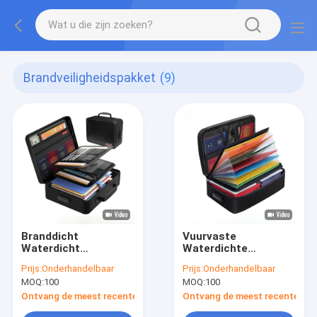
Brandveiligheidspakket
(9)
Branddicht
Vuurvaste
Waterdicht
Waterdichte
Document
Documentzak Geld
Prijs:
Onderhandelbaar
Prijs:
Onderhandelbaar
Organisator Doos
en waardevolle
MOQ:
100
MOQ:
100
Grote capaciteit
spullen Veilig
Dossieropslag Case
opslagzakje voor
Ontvang de meest recente Prijs
Ontvang de meest recente Prij
met slot Certificaat
thuis en kantoor