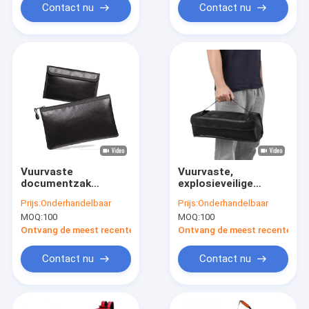
& Bill Holder voor
bestandsorganisator
Contact nu
Contact nu
Home Office Gebruik
voor contante
Vochtbestendige
contracten
Document Bag
Certificaten en
belangrijke papieren
Vuurvaste
Vuurvaste,
documentzak
explosieveilige
waterdicht hoge
batterijveiligheidstas
Prijs:
Onderhandelbaar
Prijs:
Onderhandelbaar
temperatuur bestand
voor
MOQ:
100
MOQ:
100
opslagzak voor A4-
lithiumbatterijen in
bestanden zakelijk en
elektrische
Ontvang de meest recente Prijs
Ontvang de meest recente Prij
thuisgebruik
voertuigen.
vochtdicht & rits
Opbergtasje dat
Contact nu
Contact nu
afdichting
bestand is tegen
hoge temperaturen