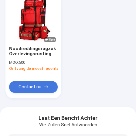
Noodreddingsrugzak
Overlevingsrusting
zak Grote capaciteit
MOQ:
500
waterdicht Tactisch
Ontvang de meest recente Prijs
pakket Outdoor
wandelen
Noodpakket Verdikte
Oxford stof
Contact nu
Huis
Producten
Laat Een Bericht Achter
We Zullen Snel Antwoorden
Ongeveer ons