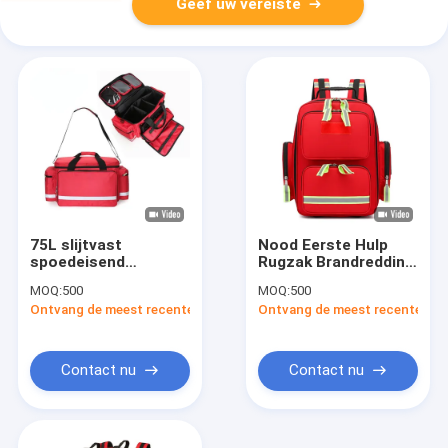
Geef uw vereiste
75L slijtvast
Nood Eerste Hulp
spoedeisend
Rugzak Brandredding
medisch zakje
Medische zak
MOQ:
500
MOQ:
500
handmatig draagbaar
Huisbezoek Kit
Ontvang de meest recente Prijs
Ontvang de meest recente Prij
epidemiepreventie-
1000D Nylon
reddingspakket
1800D Oxford stof
Contact nu
Contact nu