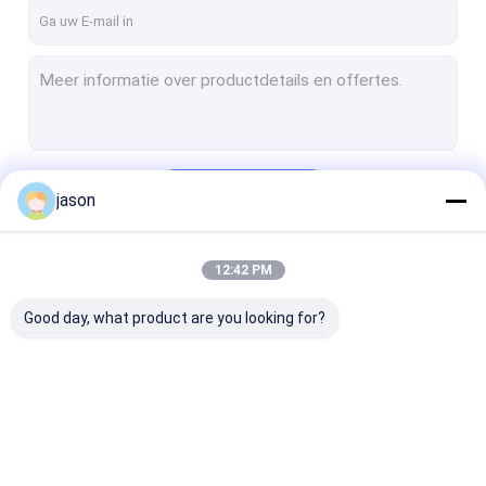
Fabrieksreis
Kwaliteitscontrole
Contacteer ons
Nieuws
Doorgaan
jason
Gevallen
Verzoek om een Citaat
12:42 PM
Onze Categorieën
Good day, what product are you looking for?
Openlucht Tactisch Toestel
Buitenkleding
Wandelschoenen
Openlucht Tactisch
Buitenkleding
Wandelschoen