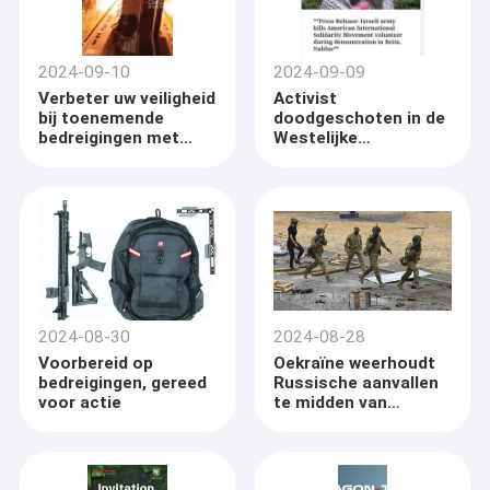
2024-09-10
2024-09-09
Verbeter uw veiligheid
Activist
bij toenemende
doodgeschoten in de
bedreigingen met
Westelijke
tactische vestjes
Jordaanoever
2024-08-30
2024-08-28
Voorbereid op
Oekraïne weerhoudt
bedreigingen, gereed
Russische aanvallen
voor actie
te midden van
aanhoudend conflict
met behulp van
tactische uitrusting