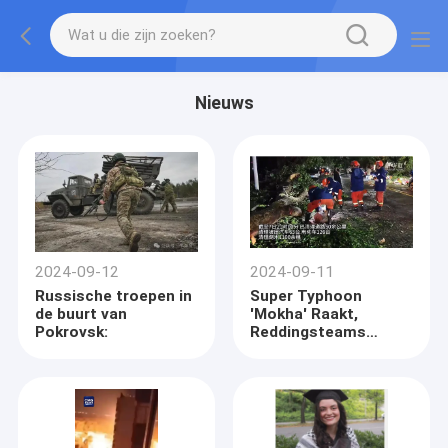
Nieuws
2024-09-12
2024-09-11
Russische troepen in
Super Typhoon
de buurt van
'Mokha' Raakt,
Pokrovsk:
Reddingsteams
Haasten Voor
Noodhulp