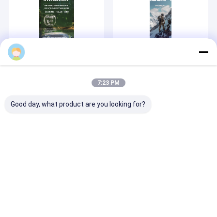
2024-04-28
2024-04-11
U bent van harte
Strategische
welkom om ons te
samenwerking tussen
bezoeken in DSA
Wuhan Milipol Asia
7:23 PM
2024 van 6 tot 9 mei.
Technology en
Yanjing Textiles
Good day, what product are you looking for?
Technology.
2024-04-09
Nieuw seizoen
overzeese marketing