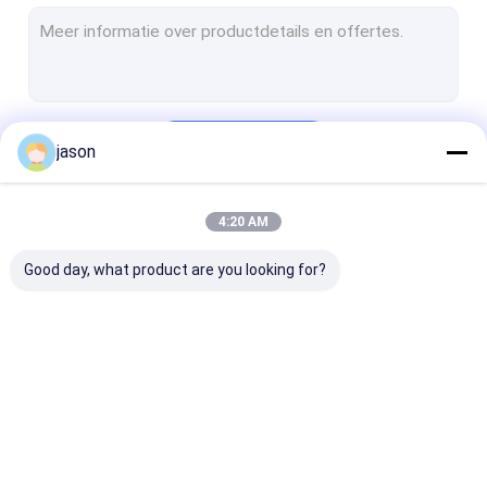
Tactisch Vest
Beschermende werkschoenen
wandelingsrugzak
Doorgaan
jason
Gevechtssingelband
Beschermingsmiddelen voor buiten
4:20 AM
Onze Categorieën
Militaire Camouflagehoeden
Good day, what product are you looking for?
Uniforme accessoires
Veiligheidsbekleding
Lassendeken
Openlucht Tactisch
Buitenkleding
Wandelschoen
Brandveiligheidspakket
Toestel