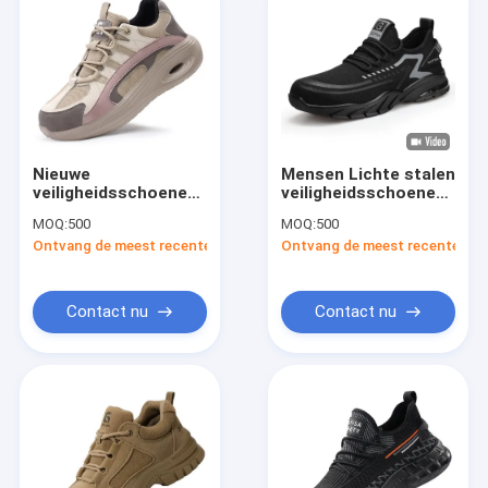
Nieuwe
Mensen Lichte stalen
veiligheidsschoenen
veiligheidsschoenen
voor vrouwen,
voor tenen Mesh
MOQ:
500
MOQ:
500
staaltoe, anti-slag,
Upper PU Sole
Ontvang de meest recente Prijs
Ontvang de meest recente Prij
anti-punctie,
Ademhalende
lichtgewicht,
antistatische
comfortabel, design
doorboordingsbestendig
voor alle seizoenen
luchtkussens
Contact nu
Contact nu
Werkschoenen
Huis
Producten
Ongeveer ons