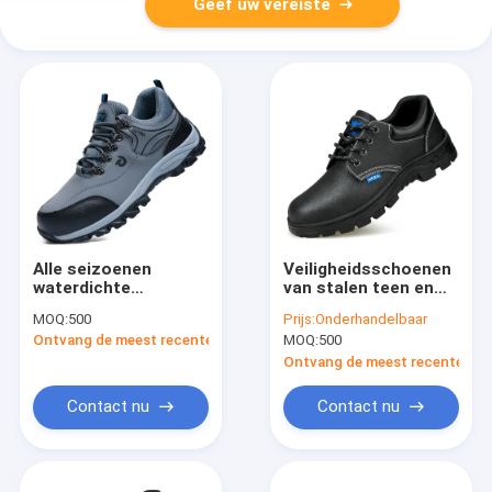
Geef uw vereiste
Alle seizoenen
Veiligheidsschoenen
waterdichte
van stalen teen en
veiligheidsschoenen
stalen middenzool
MOQ:
500
Prijs:
Onderhandelbaar
voor mannen staal
Anti-smash-punct-
Ontvang de meest recente Prijs
MOQ:
500
teen anti-smash
bestendige
anti-puncture staal
Duurzame koeienleer
Ontvang de meest recente Prij
plaat bescherming
hittebestendig
voor de bouwplaats
zacht-glijbestof
Contact nu
Contact nu
Comfortabele
werkschoenen