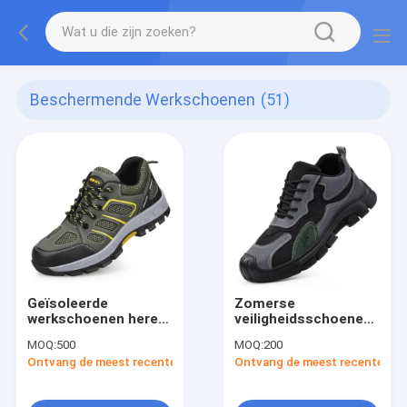
Beschermende Werkschoenen
(51)
Geïsoleerde
Zomerse
werkschoenen heren
veiligheidsschoenen
voor alle seizoenen
voor mannen staal-
MOQ:
500
MOQ:
200
6KV elektrische
toe-punct-
Ontvang de meest recente Prijs
Ontvang de meest recente Prij
isolatie anti-smash
bestendige
lekbestendige
ademende
duurzame
comfortabele