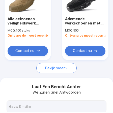
Fabrieksreis
Kwaliteitscontrole
Alle seizoenen
Ademende
veiligheidswerk
werkschoenen met
Contacteer ons
schoenen voor
stalen neus voor
MOQ:
100 stuks
MOQ:
500
mannen en vrouwen
heren, lekbestendig,
Ontvang de meest recente Prijs
Ontvang de meest recente Prij
10KV elektrische
anti-smash,
Nieuws
isolatie staal
slijtvaste
toepuncture proof
veiligheidsschoenen
anti smash
voor de zomer,
Gevallen
Contact nu
Contact nu
industriële veiligheid
industrieel
schoenen
beschermend
Verzoek om een Citaat
schoeisel
Bekijk meer
Openlucht Tactisch Toestel
Laat Een Bericht Achter
We Zullen Snel Antwoorden
Buitenkleding
Wandelschoenen