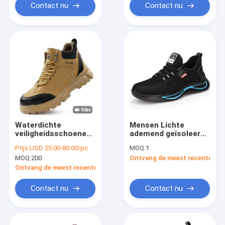
veiligheidsschoenen
rubberen zool
Contact nu
Contact nu
met plastic neus
industriële
bouwvoeten
Waterdichte
Mensen Lichte
veiligheidsschoenen
ademend geïsoleerde
voor mannen
veiligheidsschoenen
Prijs:
USD 25.00-80.00/pc
MOQ:
1
lichtgewicht
10KV Elektrische
MOQ:
200
Ontvang de meest recente Prij
doorboorvaste
werklaarzen Stalen
staaltoe ademend
teen anti-schok-
Ontvang de meest recente Prijs
anti-smash
bestendige
industriële schoenen
zomerschoenen
Contact nu
Contact nu
voor zomerbouw
Elektrisch