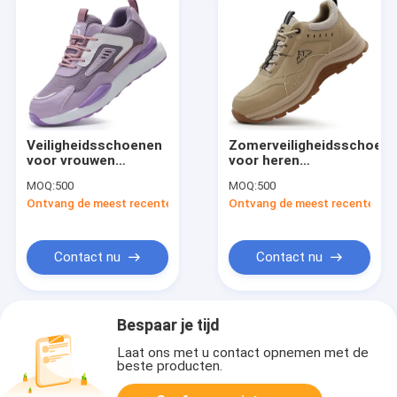
Veiligheidsschoenen
Zomerveiligheidsschoen
voor vrouwen
voor heren
ademend stalen teen
Lichtgewicht en
MOQ:
500
MOQ:
500
anti-slag-punct-
ademend Europese
Ontvang de meest recente Prijs
Ontvang de meest recente Prij
bestand lichtgewicht
standaard stalen
comfortabel zomer
neus Anti-smash
grensoverschrijdend
Anti-lek Rubber en
werk schoeisel
kunststof Zool
Contact nu
Contact nu
Comfortabele
werkschoenen
Bespaar je tijd
Laat ons met u contact opnemen met de
beste producten.