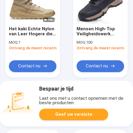
Het kaki Echte Nylon
Mensen High-Top
van Leer Hogere die
Veiligheidswerk
Laarzen met
schoenen SRC Slip-
MOQ:
1
MOQ:
100
Rubberoutsole wordt
proof Steel Toe
Ontvang de meest recente Prijs
Ontvang de meest recente Prij
versterkt
Puncture-Resistant
Water-Resistant
zachte zool
beschermende
Contact nu
Contact nu
schoenen
Bespaar je tijd
Laat ons met u contact opnemen met de
beste producten.
Geef uw vereiste