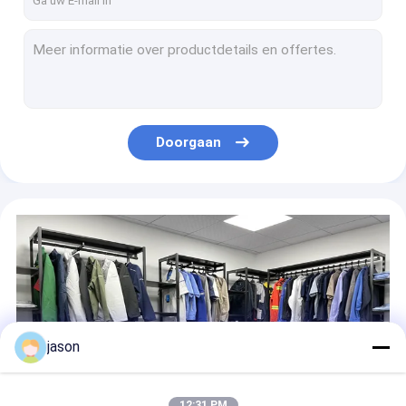
100% polyester Tactische Militaire Kledingstukken Zachte Shell Black Military Fleece Jacket voor Mensen
Veiligheidschoenen voor mannen Werk schoenen voor mannen Stalen teen anti-borselproof Waterdicht beschermend schoeisel Lichte comfortabele veiligheidsschoenen
Van de het Leerwildernis van rubberoutsole-Mensen Tactische Laarzen 8“ Laarzen van het Kraag de Militaire Gevecht
Veiligheidswerk schoenen voor mannen Stalen teen en stalen middelzool bescherming Echt leer anti-slag-punct-proof schoenen Hittebestendige niet-glijdende comfortabele duurzame veiligheidsschoenen
Nieuwe veiligheidsschoenen voor mannen Staaltoe Anti-smash Anti-puncture Beschermende schoenen Niet-slip Constructie Sneakers All-Season Industrial Safety Boots
Doorgaan
Somerschoenen voor heren met geïsoleerde veiligheidsschoenen van stalen tenen Anti-Slam-Anti-Punctuur Werkschoenen Niet-slipbouwschoenen 10KV Elektriciteitsisolatie Beschermingschoenen
Op zwaar werk berekende van het de Riem Externe Gevecht van Multicam Tactische de Singelbandriem 5cm wijd
Cs-Opleiding Stevig Militair het Gevechtsvest van het de Jacht Zwart Tactisch Vest
OEM Klassieke Franse Militaire Baret met Zacht Zwart Leer
De zwarte Hoeden van de de Wol Militaire Camouflage van Olive Grey Royal Marines Commando Beret 100%
jason
12:31 PM