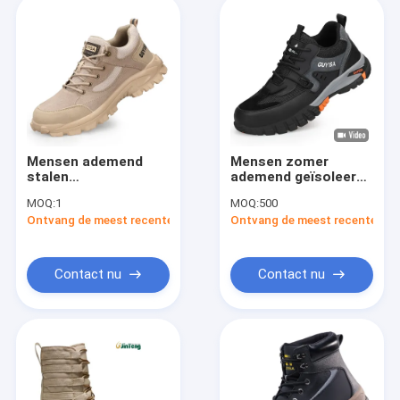
Mensen ademend
Mensen zomer
stalen
ademend geïsoleerde
veiligheidsschoenen
werk schoenen 10KV
MOQ:
1
MOQ:
500
voor de tenen,
staal toe veiligheid
Ontvang de meest recente Prijs
Ontvang de meest recente Prij
stevige schoenen
schoenen Puncture &
tegen lekken,
Impact Resistant
slijtvaste schoenen
Soft Soles
voor de zomer
Electrician schoenen
Contact nu
Contact nu