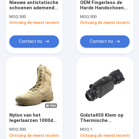
Nieuwe antistatische
OEM Fingerless de
Fabrieksreis
schoenen ademende
Harde Handschoenen
solide buitenzool
Fingerless van het
MOQ:
500
MOQ:
500
suede leer punct- en
Gewrichts Openlucht
Kwaliteitscontrole
Ontvang de meest recente Prijs
Ontvang de meest recente Prij
slagbestendige met
Tactische Toestel
stalen teen mannen
Contacteer ons
zomer schoenen
schoenen
Contact nu
Contact nu
schoonkamer
Nieuws
slijtvast
Gevallen
Verzoek om een Citaat
Openlucht Tactisch Toestel
Nylon van het
Gidsta450 Klem op
Buitenkleding
legerlaarzen 1000d
Thermische
van het koesuède het
Weergavewerkingsgebied
Wandelschoenen
MOQ:
500
MOQ:
1
Kaki met Ykk-
50mm Front
Ontvang de meest recente Prijs
Ontvang de meest recente Prij
Schokbestendig Pit
Mounted Thermal