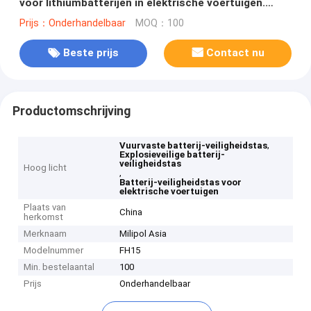
voor lithiumbatterijen in elektrische voertuigen.
Opbergtasje dat bestand is tegen hoge
Prijs：Onderhandelbaar
MOQ：100
temperaturen
Beste prijs
Contact nu
Productomschrijving
,
Vuurvaste batterij-veiligheidstas
Explosieveilige batterij-
veiligheidstas
Hoog licht
,
Batterij-veiligheidstas voor
elektrische voertuigen
Plaats van
China
herkomst
Merknaam
Milipol Asia
Modelnummer
FH15
Min. bestelaantal
100
Prijs
Onderhandelbaar