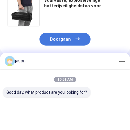
Vuurvaste, explosieveilige
batterijveiligheidstas voor
lithiumbatterijen in elektrische
voertuigen. Opbergtasje dat
bestand is tegen hoge
temperaturen
Doorgaan
jason
Geadviseerde Producten
10:51 AM
Good day, what product are you looking for?
Branddicht
Vuurvaste
Vuurvaste
Waterdicht
Waterdichte
documentzak