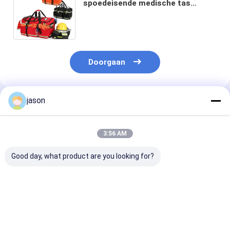
spoedeisende medische tas
draagbare epidemiepreventie
reddingskit 1800D Oxford stof
Doorgaan
jason
Geadviseerde Producten
3:56 AM
Good day, what product are you looking for?
Branddicht
Vuurvaste
Vuurvaste
Waterdicht
Waterdichte
documentzak
Document
Documentzak Geld
waterdicht ho