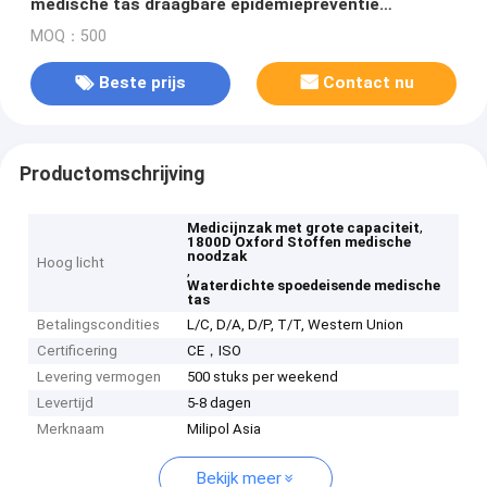
medische tas draagbare epidemiepreventie
reddingskit 1800D Oxford stof
MOQ：500
Beste prijs
Contact nu
Productomschrijving
,
Medicijnzak met grote capaciteit
1800D Oxford Stoffen medische
noodzak
Hoog licht
,
Waterdichte spoedeisende medische
tas
Betalingscondities
L/C, D/A, D/P, T/T, Western Union
Certificering
CE，ISO
Levering vermogen
500 stuks per weekend
Levertijd
5-8 dagen
Merknaam
Milipol Asia
Bekijk meer