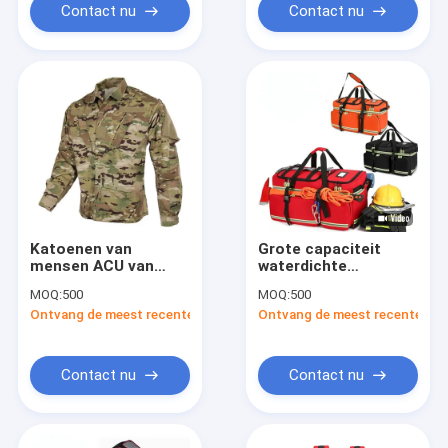
Contact nu
Contact nu
Katoenen van
Grote capaciteit
mensen ACU van
waterdichte
Poly/Ripstop Hete
spoedeisende
MOQ:
500
MOQ:
500
Weerocp Eenvormige
medische tas
Ontvang de meest recente Prijs
Ontvang de meest recente Prij
Laag
draagbare
epidemiepreventie
reddingskit 1800D
Oxford stof
Contact nu
Contact nu