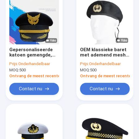
Gepersonaliseerde
OEM klassieke baret
katoen gemengde,
met ademend mesh
breedrand
stof geborduurd
Prijs:
Onderhandelbaar
Prijs:
Onderhandelbaar
pilotenhoed
patch logo
MOQ:
500
MOQ:
500
beveiliging cap voor
eerwacht
Ontvang de meest recente Prijs
Ontvang de meest recente Prij
Contact nu
Contact nu
Huis
Producten
Ongeveer ons