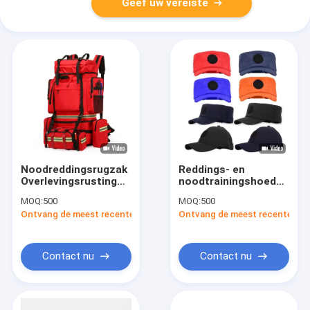
Geef uw vereiste
Noodreddingsrugzak
Reddings- en
Overlevingsrusting
noodtrainingshoed
zak Grote capaciteit
Rood en Blauw
MOQ:
500
MOQ:
500
waterdicht Tactisch
Reddingshoeden Flat
Ontvang de meest recente Prijs
Ontvang de meest recente Prij
pakket Outdoor
Top Hoeden
wandelen
Noodpakket Verdikte
Oxford stof
Contact nu
Contact nu