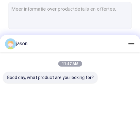
Tactisch Vest
Beschermende werkschoenen
wandelingsrugzak
Doorgaan
jason
Gevechtssingelband
Beschermingsmiddelen voor buiten
11:47 AM
Onze Categorieën
Militaire Camouflagehoeden
Good day, what product are you looking for?
Uniforme accessoires
Veiligheidsbekleding
Lassendeken
Openlucht Tactisch
Buitenkleding
Wandelschoen
Brandveiligheidspakket
Toestel