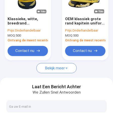
Fabrieksreis
Kwaliteitscontrole
Klassieke, witte,
OEM klassiek grote
breedrand
rand kapitein uniform
Contacteer ons
pilotenhoed
hoed stewardess
Prijs:
Onderhandelbaar
Prijs:
Onderhandelbaar
piloot beveiliging
MOQ:
500
MOQ:
500
luchtvaartmaatschappij
Nieuws
brede rand zwart
Ontvang de meest recente Prijs
Ontvang de meest recente Prij
Gevallen
Contact nu
Contact nu
Verzoek om een Citaat
Bekijk meer
Openlucht Tactisch Toestel
Laat Een Bericht Achter
We Zullen Snel Antwoorden
Buitenkleding
Wandelschoenen