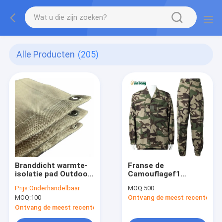
Alle Producten
(205)
Branddicht warmte-
Franse de
isolatie pad Outdoor
Camouflagef1
BBQ Mat
Franse Militaire
Prijs:
Onderhandelbaar
MOQ:
500
Vlamvertragend stof
Eenvormig van de
MOQ:
100
Ontvang de meest recente Prij
Kom vloer mat
fabriekslevering T/C
brandblussend deken
(Shirt+pants+cap)
Ontvang de meest recente Prijs