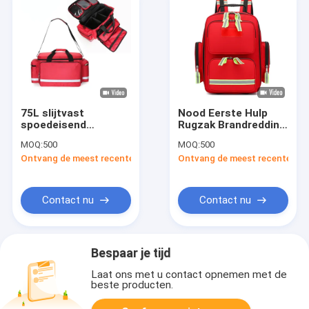
75L slijtvast
Nood Eerste Hulp
spoedeisend
Rugzak Brandredding
medisch zakje
Medische zak
MOQ:
500
MOQ:
500
handmatig draagbaar
Huisbezoek Kit
Ontvang de meest recente Prijs
Ontvang de meest recente Prij
epidemiepreventie-
1000D Nylon
reddingspakket
1800D Oxford stof
Contact nu
Contact nu
Bespaar je tijd
Laat ons met u contact opnemen met de
beste producten.