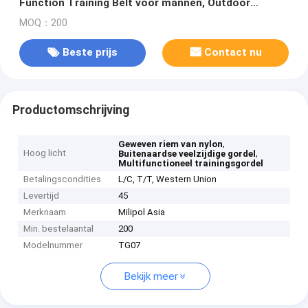
Function Training Belt voor mannen, Outdoor
Versatile Belt
MOQ：200
Beste prijs
Contact nu
Productomschrijving
,
Geweven riem van nylon
Hoog licht
,
Buitenaardse veelzijdige gordel
Multifunctioneel trainingsgordel
Betalingscondities
L/C, T/T, Western Union
Levertijd
45
Merknaam
Milipol Asia
Min. bestelaantal
200
Modelnummer
TG07
Bekijk meer