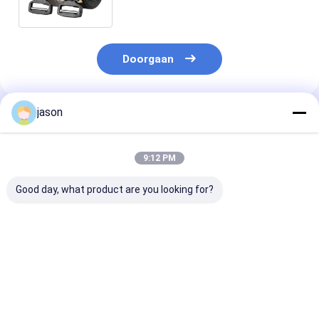
Outdoor Versatile Belt
Doorgaan
jason
Geadviseerde Producten
9:12 PM
Good day, what product are you looking for?
EDC Openlucht
Tactische riem voor
Warm dubbele
Tactische het
mannen Outdoor
multi-functie
Toestelriem van de
Nylon geweven
tactische ban
Polyester Snelle
werkkleding Gordel
dubbele punt m
Versie 0.3kg met de
met legeringsboei
touw leger fan
Beste prijs
Beste prijs
Beste pri
Magnetische Gesp
outdoor came