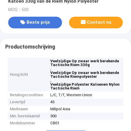
Katoen 330g van de Riem Nylon Polyester
MOQ：500
Beste prijs
Contact nu
Productomschrijving
Veelzijdige Op zwaar werk berekende
Tactische Riem 330g
,
Veelzijdige Op zwaar werk berekende
Hoog licht
Tactische Riempolyester
,
Veelzijdige Polyester Katoenen Nylon
Tactische Riem
Betalingscondities
L/C, T/T, Western Union
Levertijd
45
Merknaam
Milipol Asia
Min. bestelaantal
500
Modelnummer
CB01