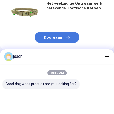
Het veelzijdige Op zwaar werk
berekende Tactische Katoen
330g van de Riem Nylon
Polyester
Doorgaan
jason
Geadviseerde Producten
10:19 AM
Good day, what product are you looking for?
EDC Openlucht
Cobra Tactical Belt,
Tactische rie
Tactische het
Nylon-Style Woven
mannen Outdo