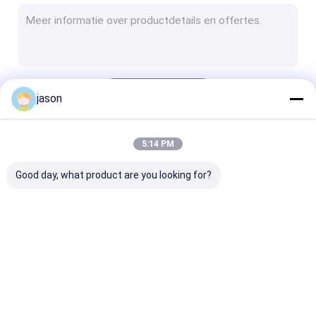
Tactisch Vest
Beschermende werkschoenen
wandelingsrugzak
Doorgaan
jason
Gevechtssingelband
Beschermingsmiddelen voor buiten
5:14 PM
Onze Categorieën
Militaire Camouflagehoeden
Good day, what product are you looking for?
Uniforme accessoires
Veiligheidsbekleding
Lassendeken
Openlucht Tactisch
Buitenkleding
Wandelschoen
Brandveiligheidspakket
Toestel