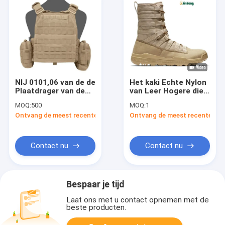
NIJ 0101,06 van de de
Het kaki Echte Nylon
Plaatdrager van de
van Leer Hogere die
Strijdersaanval het
Laarzen met
MOQ:
500
MOQ:
1
Ballistische Niveau
Rubberoutsole wordt
Ontvang de meest recente Prijs
Ontvang de meest recente Prij
IIIA
versterkt
Contact nu
Contact nu
Bespaar je tijd
Laat ons met u contact opnemen met de
beste producten.