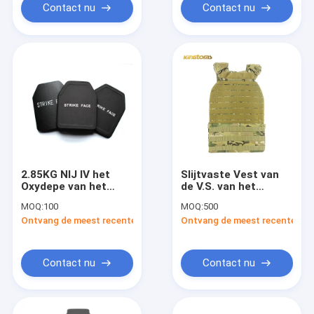
Contact nu
Contact nu
2.85KG NIJ IV het
Slijtvaste Vest van
Oxydepe van het
de V.S. van het
Plaataluminium
wandelings het
MOQ:
100
MOQ:
500
Kogelvrije Waterdicht
Tactische Molle
Ontvang de meest recente Prijs
Ontvang de meest recente Prij
Systeem Militaire
Tactische
Contact nu
Contact nu