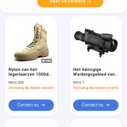
Geef uw vereiste
Nylon van het
Het éénogige
legerlaarzen 1000d
Werkingsgebied van
van het koesuède het
de Gids Thermische
MOQ:
500
MOQ:
1
Kaki met Ykk-
Weergave voor de
Ontvang de meest recente Prijs
Ontvang de meest recente Prij
Schokbestendig Pit
Jacht TS435 2-9x35
50hz
Contact nu
Contact nu