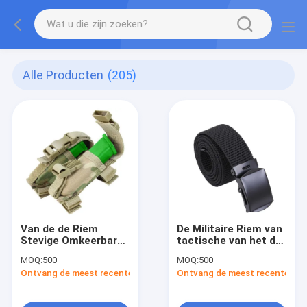
Alle Producten
(205)
Van de de Riem
De Militaire Riem van
Stevige Omkeerbare
tactische van het de
Dubbele Laag van het
Riem Zwarte Kaki
MOQ:
500
MOQ:
500
1,5 Duim de Militaire
Metaal van de
Ontvang de meest recente Prijs
Ontvang de meest recente Prij
Gevecht Tactische
Gevechtssingelband
Riem
de Gespmensen