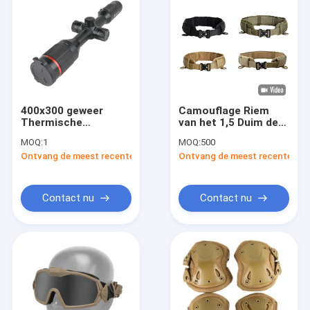
400x300 geweer
Camouflage Riem
Thermische
van het 1,5 Duim de
Weergave die het
Tactische Kanon
MOQ:
1
MOQ:
500
Openlucht Tactische
voor Militaire
Ontvang de meest recente Prijs
Ontvang de meest recente Prij
Toestel van de
Gevechtskwesties
Werkingsgebiedgids
TU430 bevlekken
Contact nu
Contact nu
Huis
Producten
Ongeveer ons