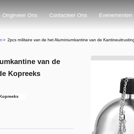
Ongeveer Ons
Contacteer Ons
Evenementen
en
>
2pcs militaire van de het Aluminiumkantine van de Kantineuitrust
niumkantine van de
 de Kopreeks
 Kopreeks