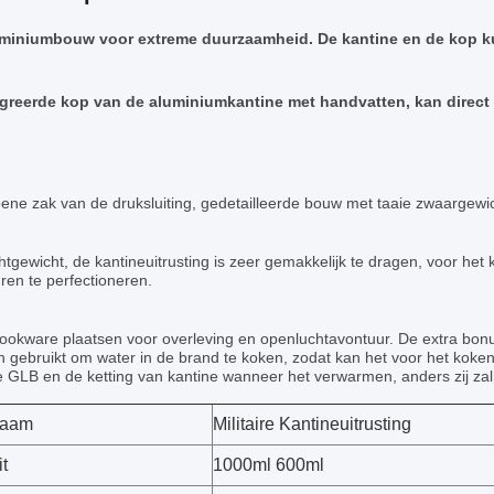
miniumbouw voor extreme duurzaamheid. De kantine en de kop ku
greerde kop van de aluminiumkantine met handvatten, kan direct 
ene zak van de druksluiting, gedetailleerde bouw met taaie zwaargewic
ichtgewicht, de kantineuitrusting is zeer gemakkelijk te dragen, voor h
ren te perfectioneren.
ookware plaatsen voor overleving en openluchtavontuur. De extra bon
 gebruikt om water in de brand te koken, zodat kan het voor het koke
e GLB en de ketting van kantine wanneer het verwarmen, anders zij za
naam
Militaire Kantineuitrusting
t
1000ml 600ml