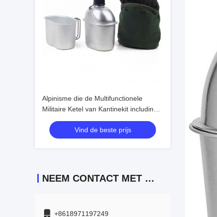
Alpinisme die de Multifunctionele
Militaire Ketel van Kantinekit including
cups bottle bowl wandelen
Vind de beste prijs
NEEM CONTACT MET ONS OP
+8618971197249