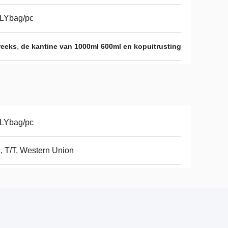
LYbag/pc
,
reeks
de kantine van 1000ml 600ml en kopuitrusting
LYbag/pc
, T/T, Western Union