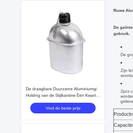
Ruwe Alu
De geïnte
gebruik.
De gro
Zijn l
avontu
De draagbare Duurzame Aluminiumgi
2pcs c
Holding van de Stijlkantine Één Kwart
worden
geliev
gallon
Vind de beste prijs
Product
Capacitei