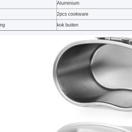
l
Aluminium
2pcs cookware
ing
kok buiten