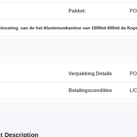
Pakket:
PO
,
itrusting
van de het Aluminiumkantine van 1000ml 600ml de Kop
Verpakking Details
PO
Betalingscondities
L/C
t Description