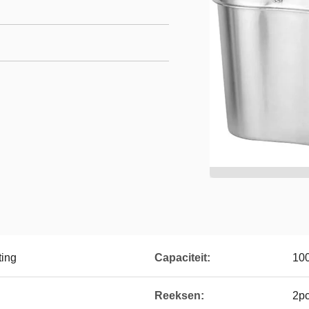
ting
Capaciteit:
10
Reeksen:
2p