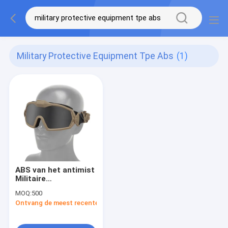
Military Protective Equipment Tpe Abs
(1)
ABS van het antimist
Militaire
Beschermingsmiddel
MOQ:
500
TPE Tactisch met
Ontvang de meest recente Prijs
Ventilator