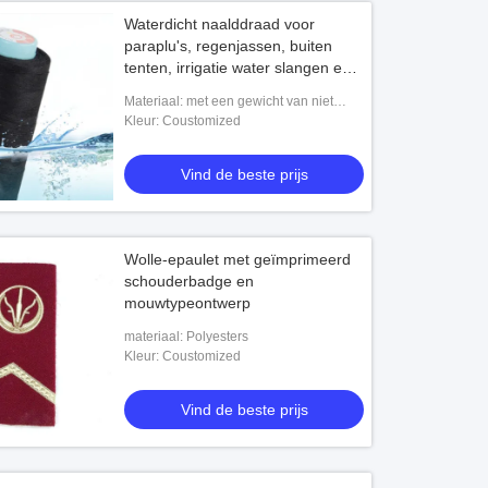
Waterdicht naalddraad voor
paraplu's, regenjassen, buiten
tenten, irrigatie water slangen en
afdichting pinhole expanderend
Materiaal: met een gewicht van niet
draad
meer dan 50 g/m2
Kleur: Coustomized
Vind de beste prijs
Wolle-epaulet met geïmprimeerd
schouderbadge en
mouwtypeontwerp
materiaal: Polyesters
Kleur: Coustomized
Vind de beste prijs