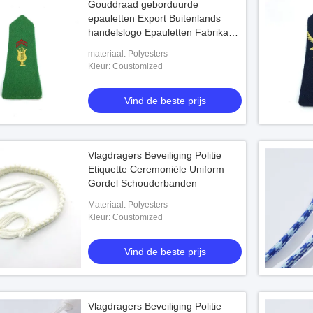
Gouddraad geborduurde
epauletten Export Buitenlands
handelslogo Epauletten Fabrikant
Groothandel
materiaal: Polyesters
Kleur: Coustomized
Vind de beste prijs
Vlagdragers Beveiliging Politie
Etiquette Ceremoniële Uniform
Gordel Schouderbanden
Materiaal: Polyesters
Kleur: Coustomized
Vind de beste prijs
Vlagdragers Beveiliging Politie