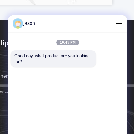
jason
lipol Asia Group Co., Limited
10:45 PM
Good day, what product are you looking 
for?
nemen zo snel mogelijk contact met u op.
Meld je aan.