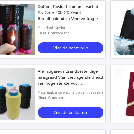
DuPont Kevlar Filament Twisted
Ply Garn 400D/3 Zwart
Brandbestendige Vlamvertrager
Naaddraad Hoogtemperatuur
Materiaal: Kevlar
Abrasiebestendige
Kleur: Coustomized
Vind de beste prijs
Aramidgarens Brandbestendige
naaigraad Vlamvertragende draad
van hoge sterkte Voor
veiligheidsschoenen op het werk
Materiaal: aromatische polyamidevezels
Kleur: Coustomized
Vind de beste prijs