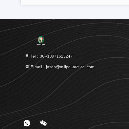
Tel：86--13971525247
E-mail：jason@milipol-tactical.com