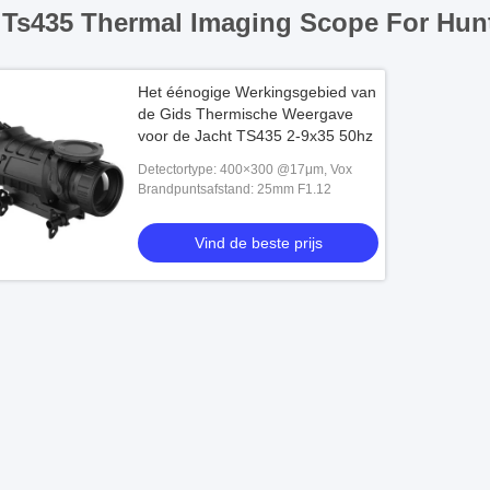
Ts435 Thermal Imaging Scope For Hunt
Het éénogige Werkingsgebied van
de Gids Thermische Weergave
voor de Jacht TS435 2-9x35 50hz
Detectortype: 400×300 @17μm, Vox
Brandpuntsafstand: 25mm F1.12
Vind de beste prijs