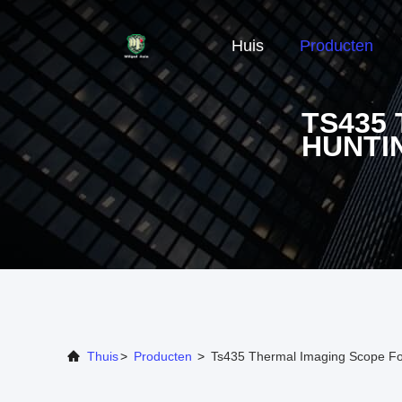
Huis
Producten
TS435
HUNTI
Thuis
>
Producten
>
Ts435 Thermal Imaging Scope Fo