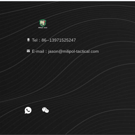
Tel：86--13971525247
E-mail：jason@milipol-tactical.com