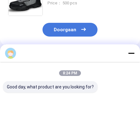
Price： 500 pcs
werkschoenen met staaltoe en
doorboorvastheid
Doorgaan
jason
Geadviseerde Producten
8:24 PM
Good day, what product are you looking for?
Alle seizoenen
Mensen Lichte stalen
Veiligheidssc
veiligheidswerk
veiligheidsschoenen
van stalen tee
schoenen voor
voor tenen Mesh
stalen midden
mannen en vrouwen
Upper PU Sole
Anti-smash-p
10KV elektrische
Ademhalende
bestendige
Beste prijs
Beste prijs
Beste pri