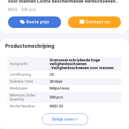
voor mannen Lichte beschermende werkschoenen
met staaltoe en doorboorvastheid
MOQ：500 pcs
Beste prijs
Contact nu
Productomschrijving
Grensoverschrijdende hoge
Hoog licht
veiligheidsschoenen
,
Veiligheidsschoenen voor mannen
Certificering
CE
Delivery Time
30 days
Merknaam
Milipol Asia
Minimum Order
500 pcs
Quantity
Model Number
WED-33
Bekijk meer