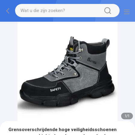
1
/
1
Grensoverschrijdende hoge veiligheidsschoenen