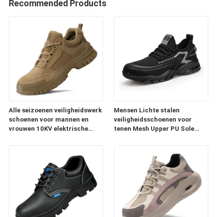
Recommended Products
Alle seizoenen veiligheidswerk
Mensen Lichte stalen
schoenen voor mannen en
veiligheidsschoenen voor
vrouwen 10KV elektrische
tenen Mesh Upper PU Sole
isolatie stalen teenpunct-
Ademhalende antistatische
proof anti-smash
doorboordingsbestendige
luchtkussens Werkschoenen