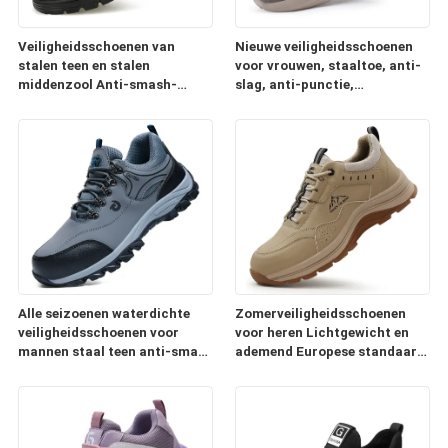
Veiligheidsschoenen van
Nieuwe veiligheidsschoenen
stalen teen en stalen
voor vrouwen, staaltoe, anti-
middenzool Anti-smash-
slag, anti-punctie,
punct-bestendige Duurzame
lichtgewicht, comfortabel,
koeienleer hittebestendig
design voor alle seizoenen
zacht-glijbestof
Comfortabele werkschoenen
Alle seizoenen waterdichte
Zomerveiligheidsschoenen
veiligheidsschoenen voor
voor heren Lichtgewicht en
mannen staal teen anti-smash
ademend Europese standaard
anti-puncture staal plaat
stalen neus Anti-smash Anti-
bescherming voor de
lek Rubber en kunststof Zool
bouwplaats
Comfortabele werkschoenen