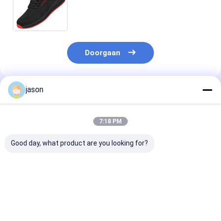
puncture ademend werkschoenen
Lichte industriële schoenen voor de
zomer
Doorgaan
jason
Geadviseerde Producten
7:18 PM
Good day, what product are you looking for?
Alle seizoenen
Mensen Lichte stalen
Veiligheidssc
veiligheidswerk
veiligheidsschoenen
van stalen tee
schoenen voor
voor tenen Mesh
stalen midden
mannen en vrouwen
Upper PU Sole
Anti-smash-p