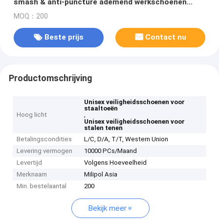
smash & anti-puncture ademend werkschoenen
Lichte industriële schoenen voor de zomer
MOQ：200
Beste prijs
Contact nu
Productomschrijving
Unisex veiligheidsschoenen voor
staaltoeën
Hoog licht
,
Unisex veiligheidsschoenen voor
stalen tenen
Betalingscondities
L/C, D/A, T/T, Western Union
Levering vermogen
10000 PCs/Maand
Levertijd
Volgens Hoeveelheid
Merknaam
Milipol Asia
Min. bestelaantal
200
Bekijk meer