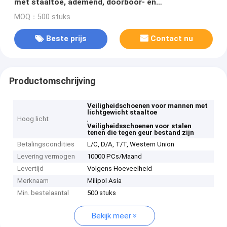
met staaltoe, ademend, doorboor- en
inslagbestendig, ruikbestendig, werkschoenen voor
MOQ：500 stuks
de zomer
Beste prijs
Contact nu
Productomschrijving
Veiligheidschoenen voor mannen met
lichtgewicht staaltoe
Hoog licht
,
Veiligheidsschoenen voor stalen
tenen die tegen geur bestand zijn
Betalingscondities
L/C, D/A, T/T, Western Union
Levering vermogen
10000 PCs/Maand
Levertijd
Volgens Hoeveelheid
Merknaam
Milipol Asia
Min. bestelaantal
500 stuks
Bekijk meer