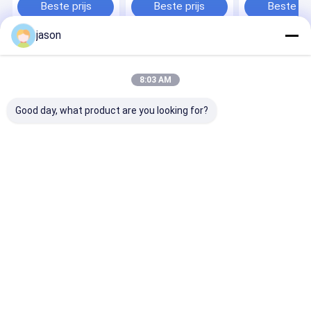
10KV elektrische
Ademhalende
bestendige
Beste prijs
Beste prijs
Beste pri
isolatie stalen
antistatische
Duurzame koei
teenpunct-proof
doorboordingsbestendige
hittebestendig
jason
anti-smash
luchtkussens
zacht-glijbest
Werkschoenen
Comfortabele
werkschoenen
Thuis
Ongeveer
Contacteer
Desktop
ons
ons
Site
8:03 AM
Sitemap
Privacybeleid
Kwaliteit
Openlucht Tactisch Toestel
China Fabriek.Copyright ©
Good day, what product are you looking for?
2026 Milipol Asia Group Co., Limited. All Rights Reserved.
Huis
Producten
Ongeveer ons