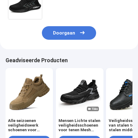
ademend, doorboor- en
inslagbestendig, ruikbestendig,
werkschoenen voor de zomer
Doorgaan
Geadviseerde Producten
Alle seizoenen
Mensen Lichte stalen
Veiligheidssc
veiligheidswerk
veiligheidsschoenen
van stalen tee
schoenen voor
voor tenen Mesh
stalen midden
mannen en vrouwen
Upper PU Sole
Anti-smash-p