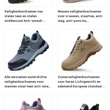
Veiligheidsschoenen van
Nieuwe veiligheidsschoenen
stalen teen en stalen
voor vrouwen, staaltoe, anti-
middenzool Anti-smash-
slag, anti-punctie,
punct-bestendige Duurzame
lichtgewicht, comfortabel,
koeienleer hittebestendig
design voor alle seizoenen
zacht-glijbestof
Comfortabele werkschoenen
Alle seizoenen waterdichte
Zomerveiligheidsschoenen
veiligheidsschoenen voor
voor heren Lichtgewicht en
mannen staal teen anti-smash
ademend Europese standaard
anti-puncture staal plaat
stalen neus Anti-smash Anti-
bescherming voor de
lek Rubber en kunststof Zool
bouwplaats
Comfortabele werkschoenen