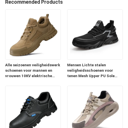
Recommended Products
Alle seizoenen veiligheidswerk
Mensen Lichte stalen
schoenen voor mannen en
veiligheidsschoenen voor
vrouwen 10KV elektrische
tenen Mesh Upper PU Sole
isolatie stalen teenpunct-
Ademhalende antistatische
proof anti-smash
doorboordingsbestendige
luchtkussens Werkschoenen