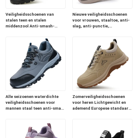
Veiligheidsschoenen van
Nieuwe veiligheidsschoenen
stalen teen en stalen
voor vrouwen, staaltoe, anti-
middenzool Anti-smash-
slag, anti-punctie,
punct-bestendige Duurzame
lichtgewicht, comfortabel,
koeienleer hittebestendig
design voor alle seizoenen
zacht-glijbestof
Comfortabele werkschoenen
Alle seizoenen waterdichte
Zomerveiligheidsschoenen
veiligheidsschoenen voor
voor heren Lichtgewicht en
mannen staal teen anti-smash
ademend Europese standaard
anti-puncture staal plaat
stalen neus Anti-smash Anti-
bescherming voor de
lek Rubber en kunststof Zool
bouwplaats
Comfortabele werkschoenen