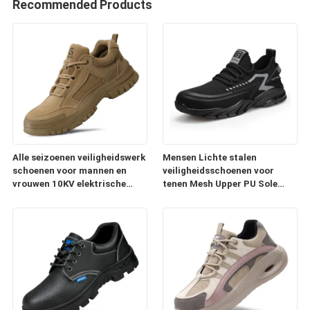
Recommended Products
Alle seizoenen veiligheidswerk
Mensen Lichte stalen
schoenen voor mannen en
veiligheidsschoenen voor
vrouwen 10KV elektrische
tenen Mesh Upper PU Sole
isolatie stalen teenpunct-
Ademhalende antistatische
proof anti-smash
doorboordingsbestendige
luchtkussens Werkschoenen