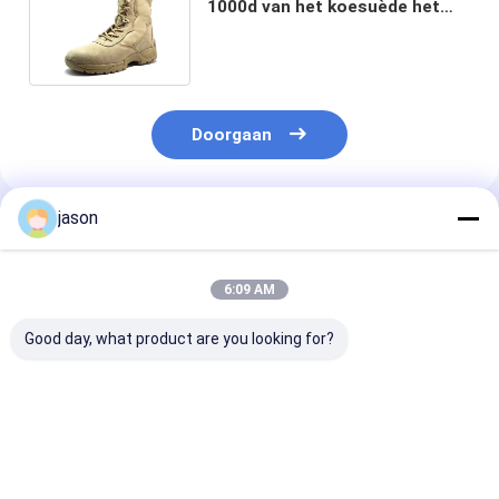
1000d van het koesuède het
Kaki met Ykk-Schokbestendig
Pit
Doorgaan
jason
Geadviseerde Producten
6:09 AM
Good day, what product are you looking for?
Urban Operator
De Coyote Bruine
Groene
Militaire
Tactische Laarzen
woestijnlaarze
gevechtslaarzen
van Phylonmidsole
lichtgewicht