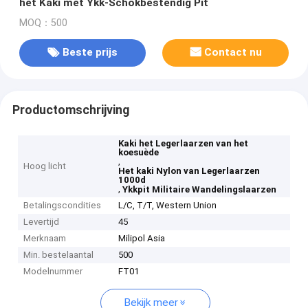
het Kaki met Ykk-Schokbestendig Pit
MOQ：500
Beste prijs
Contact nu
Productomschrijving
Kaki het Legerlaarzen van het
koesuède
,
Hoog licht
Het kaki Nylon van Legerlaarzen
1000d
,
Ykkpit Militaire Wandelingslaarzen
Betalingscondities
L/C, T/T, Western Union
Levertijd
45
Merknaam
Milipol Asia
Min. bestelaantal
500
Modelnummer
FT01
Bekijk meer