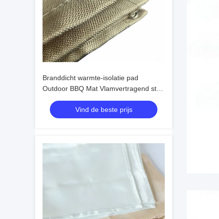
Branddicht warmte-isolatie pad
Outdoor BBQ Mat Vlamvertragend stof
Kom vloer mat brandblussend deken
Vind de beste prijs