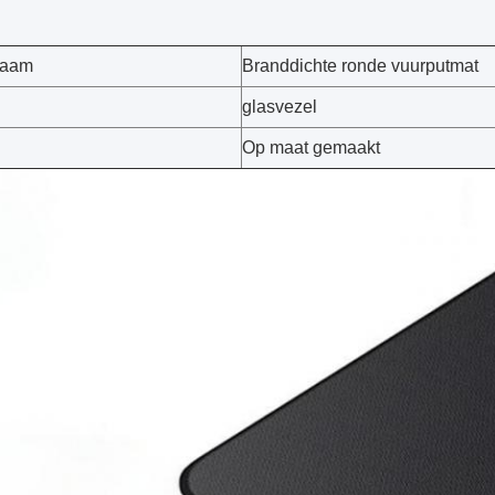
naam
Branddichte ronde vuurputmat
l
glasvezel
Op maat gemaakt