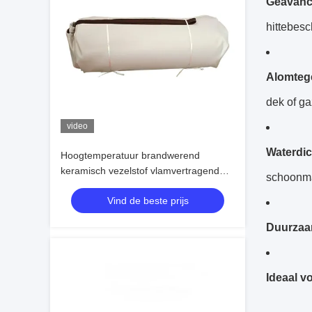
Geavanc
hittebesc
Alomtege
dek of g
video
Waterdic
Hoogtemperatuur brandwerend
keramisch vezelstof vlamvertragend
schoonm
Automobiel branddek groothandel
Vind de beste prijs
Duurzaa
Ideaal v