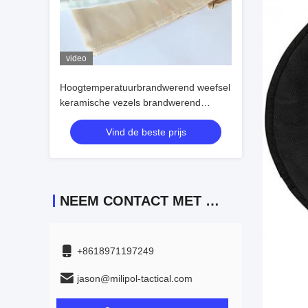
video
Hoogtemperatuurbrandwerend weefsel
keramische vezels brandwerend
weefsel vlamvertragend
Vind de beste prijs
hoogtemperatuur lassen beschermend
deken Groothandel
NEEM CONTACT MET ONS OP
+8618971197249
jason@milipol-tactical.com