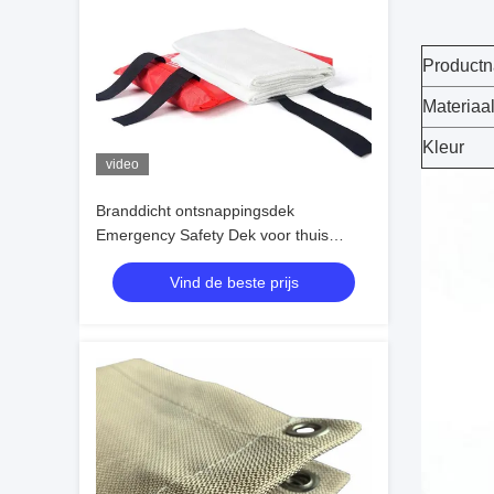
Product
Materiaa
Kleur
video
Branddicht ontsnappingsdek
Emergency Safety Dek voor thuis
Keuken Brandredding Duurzaam
Vind de beste prijs
Huishoudelijk Eigendomsbeheer
Zelfreddingsmiddelen