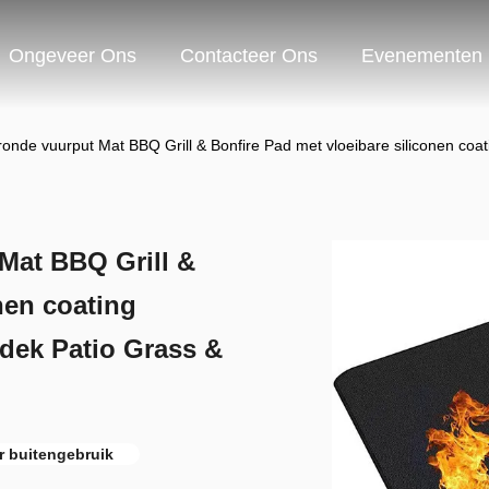
Ongeveer Ons
Contacteer Ons
Evenementen
onde vuurput Mat BBQ Grill & Bonfire Pad met vloeibare siliconen coa
Mat BBQ Grill &
nen coating
dek Patio Grass &
 buitengebruik