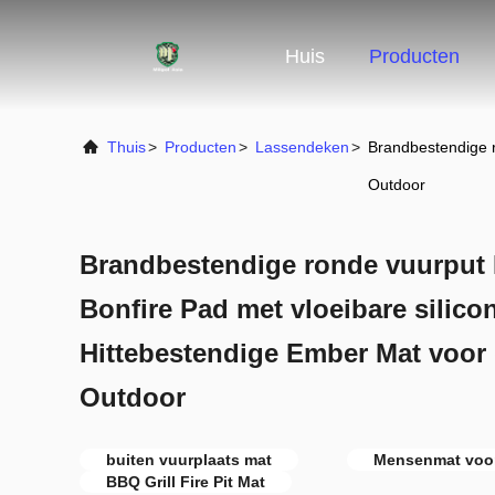
Huis
Producten
Thuis
>
Producten
>
Lassendeken
>
Brandbestendige r
Outdoor
Brandbestendige ronde vuurput 
Bonfire Pad met vloeibare silico
Hittebestendige Ember Mat voor 
Outdoor
buiten vuurplaats mat
Mensenmat voor
BBQ Grill Fire Pit Mat