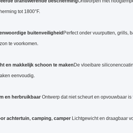
eerde brandwerende bescherming
Ontworpen met hoogtemper
herming tot 1800°F.
nwoordige buitenveiligheid
Perfect onder vuurputten, grills
azon te voorkomen.
ht en makkelijk schoon te maken
De vloeibare siliconencoati
aken eenvoudig.
m en herbruikbaar
️ Ontwerp dat niet scheurt en opvouwbaar is 
oor achtertuin, camping, camper
️ Lichtgewicht en draagbaar v